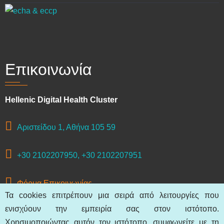
Επικοινωνία
Hellenic Digital Health Cluster
Αριστείδου 1, Αθήνα 105 59
+30 2102207950, +30 2102207951
Φόρμα Επικοινωνίας
Τα cookies επιτρέπουν μια σειρά από λειτουργίες που
ενισχύουν την εμπειρία σας στον ιστότοπο.
Χρησιμοποιώντας αυτόν τον ιστότοπο, συμφωνείτε με τη
© 2026 Hellenic Digital Health Cluster, All rights reserved.