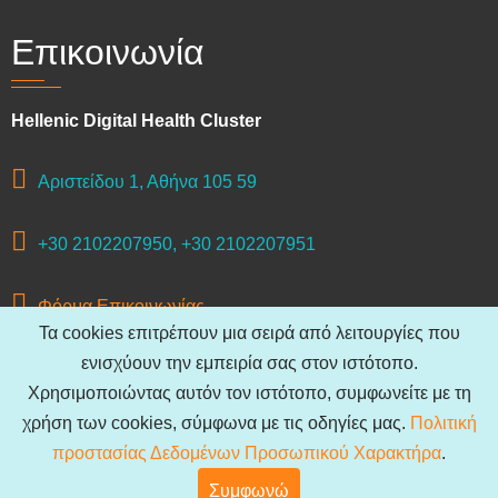
Επικοινωνία
Hellenic Digital Health Cluster
Αριστείδου 1, Αθήνα 105 59
+30 2102207950, +30 2102207951
Φόρμα Επικοινωνίας
Τα cookies επιτρέπουν μια σειρά από λειτουργίες που
ενισχύουν την εμπειρία σας στον ιστότοπο.
Χρησιμοποιώντας αυτόν τον ιστότοπο, συμφωνείτε με τη
© 2026 Hellenic Digital Health Cluster, All rights reserved.
χρήση των cookies, σύμφωνα με τις οδηγίες μας.
Πολιτική
Πολιτική προστασίας Δεδομένων Προσωπικού Χαρακτήρα
.
προστασίας Δεδομένων Προσωπικού Χαρακτήρα
.
Συμφωνώ