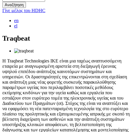
Γίνε μέλος του HDHC
en
el
Traqbeat
Image
Η Traqbeat Technologies ΙΚΕ είναι μια ταχέως αναπτυσσόμενη
εταιρεία με αναγνωρισμένη αριστεία στη διεξαγωγή έρευνας
υψηλού επιπέδου ανάπτυξης καινοτόμων συστημάτων και
υπηρεσιών. Οι δραστηριότητές της επικεντρώνονται στη σχεδίαση
και ανάπτυξη μιας νέας φορετής συσκευής παρακολούθησης
παραμέτρων υγείας που περιλαμβάνει ποσοτικές μεθόδους
εκτίμησης κινδύνων για την υγεία καθώς και εργαλεία που
εστιάζουν στον ευρύτερο τομέα της ηλεκτρονικής υγείας και του
Διαδικτύου των Πραγμάτων (ot). Στόχος της είναι να αναπτύξει και
να εφαρμόσει τη νέα πατενταρισμένη τεχνολογία της στο ευρύτερο
πλαίσιο της προληπτικής και εξατομικευμένης ιατρικής με σκοπό τη
βέλτιστη διαχείριση των ασθενών και την ανάπτυξη συστημάτων
υποστήριξης κλινικών αποφάσεων, τη βελτιστοποίηση της
διάγνωσης και των εργαλείων καταπολέμησης και μοντελοποίησης