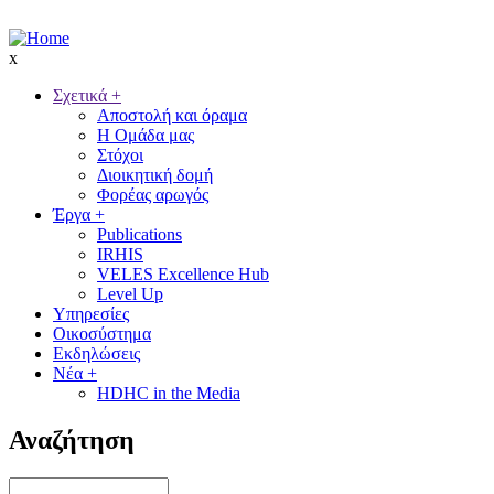
Skip
to
main
x
content
Σχετικά
+
Αποστολή και όραμα
Main
Η Ομάδα μας
navigation
Στόχοι
Διοικητική δομή
Φορέας αρωγός
Έργα
+
Publications
IRHIS
VELES Excellence Hub
Level Up
Υπηρεσίες
Οικοσύστημα
Εκδηλώσεις
Νέα
+
HDHC in the Media
Αναζήτηση
Αναζήτηση