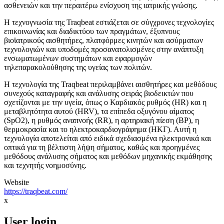
ασθενειών και την περαιτέρω ενίσχυση της ιατρικής γνώσης.
Η τεχνογνωσία της Traqbeat εστιάζεται σε σύγχρονες τεχνολογίες
επικοινωνίας και διαδικτύου των πραγμάτων, έξυπνους
βιοϊατρικούς αισθητήρες, πλατφόρμες κινητών και ασύρματων
τεχνολογιών και υποδομές προσανατολισμένες στην ανάπτυξη
ενσωματωμένων συστημάτων και εφαρμογών
τηλεπαρακολούθησης της υγείας των πολιτών.
Η τεχνολογία της Traqbeat περιλαμβάνει αισθητήρες και μεθόδους
συνεχούς καταγραφής και ανάλυσης σειράς βιοδεικτών που
σχετίζονται με την υγεία, όπως ο Καρδιακός ρυθμός (HR) και η
μεταβλητότητα αυτού (HRV), τα επίπεδα οξυγόνου αίματος
(SpO2), η ρυθμός αναπνοής (RR), η αρτηριακή πίεση (BP), η
θερμοκρασία και το ηλεκτροκαρδιογράφημα (ΗΚΓ). Αυτή η
τεχνολογία αποτελείται από ειδικά σχεδιασμένα ηλεκτρονικά και
οπτικά για τη βέλτιστη λήψη σήματος, καθώς και προηγμένες
μεθόδους ανάλυσης σήματος και μεθόδων μηχανικής εκμάθησης
και τεχνητής νοημοσύνης.
Website
https://traqbeat.com/
x
User login